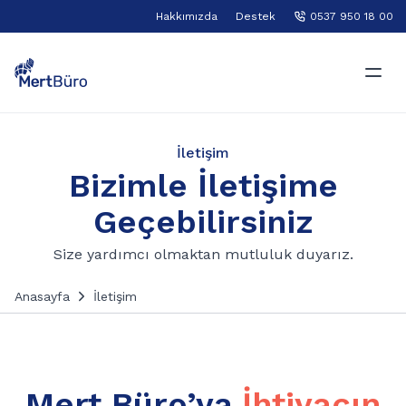
Hakkımızda
Destek
0537 950 18 00
İletişim
Bizimle İletişime
Geçebilirsiniz
Size yardımcı olmaktan mutluluk duyarız.
Anasayfa
İletişim
Mert Büro’ya
İhtiyacın