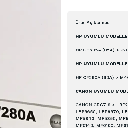
Ürün Açıklaması
HP UYUMLU MODELLER
HP CE505A (05A) > P20
HP UYUMLU MODELLER
HP CF280A (80A) > M4
CANON UYUMLU MODE
CANON CRG719 > LBP25
LBP6650, LBP6670, LB
MF5840, MF5850, MF5
MF6140, MF6160, MF6